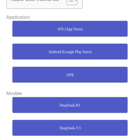
Application
iOS (App Store)
Android (Google Play Store)
APK
Modèle
DeepSeek-R1
DeepSeek-V3