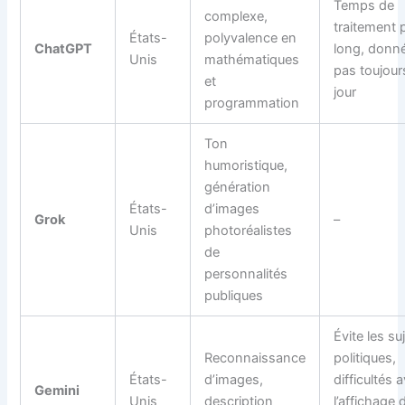
Temps de
complexe,
traitement 
États-
polyvalence en
ChatGPT
long, donn
Unis
mathématiques
pas toujour
et
jour
programmation
Ton
humoristique,
génération
États-
d’images
Grok
–
Unis
photoréalistes
de
personnalités
publiques
Évite les su
Reconnaissance
politiques,
États-
d’images,
difficultés 
Gemini
Unis
description
l’affichage 